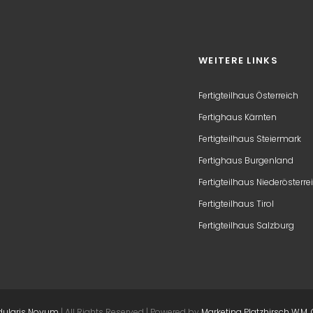
WEITERE LINKS
Fertigteilhaus Österreich
Fertighaus Kärnten
Fertigteilhaus Steiermark
Fertighaus Burgenland
Fertigteilhaus Niederösterre
Fertigteilhaus Tirol
Fertigteilhaus Salzburg
ularis Novum
| All Rights Reserved | Powered by
Marketing Platzhirsch W.M