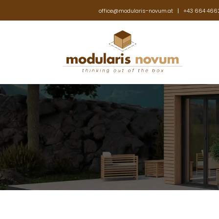
office@modularis-novum.at
+43 664 466