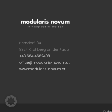
Berndorf 184
8324 Kirchberg an der Raab
+43 664 4662498
office@modularis-novum.at
www.modularis-novum.at
©
Mod