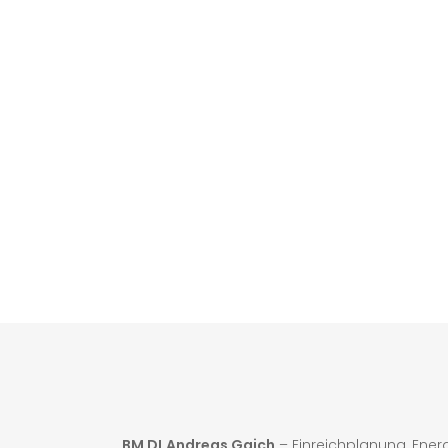
BM DI
Andreas Gaich
– Einreichplanung, Ener