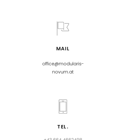
MAIL
office@modularis-
novum.at
TEL.
+43 664 4662498